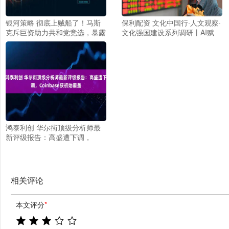
银河策略 彻底上贼船了！马斯
保利配资 文化中国行·人文观察·
克斥巨资助力共和党竞选，暴露
文化强国建设系列调研丨AI赋
美国最大的制度悲哀
能，微短剧更应向“心”生长
鸿泰利创 华尔街顶级分析师最
新评级报告：高盛遭下调，
Coinbase获初始覆盖
相关评论
本文评分
*