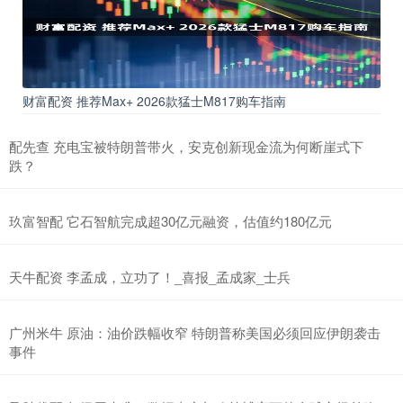
财富配资 推荐Max+ 2026款猛士M817购车指南
配先查 充电宝被特朗普带火，安克创新现金流为何断崖式下
跌？
玖富智配 它石智航完成超30亿元融资，估值约180亿元
天牛配资 李孟成，立功了！_喜报_孟成家_士兵
广州米牛 原油：油价跌幅收窄 特朗普称美国必须回应伊朗袭击
事件